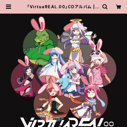
「VirtuaREAL.00」CDアルバム | U
SAGI Production