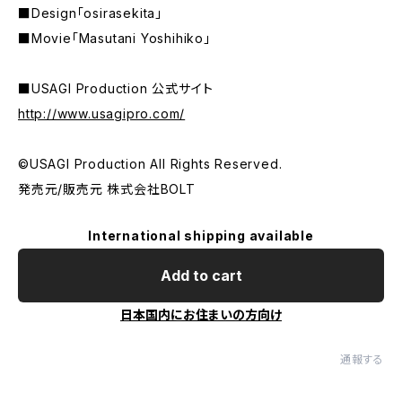
■Design「osirasekita」
■Movie「Masutani Yoshihiko」
■USAGI Production 公式サイト
http://www.usagipro.com/
©USAGI Production All Rights Reserved.
発売元/販売元 株式会社BOLT
International shipping available
Add to cart
日本国内にお住まいの方向け
通報する